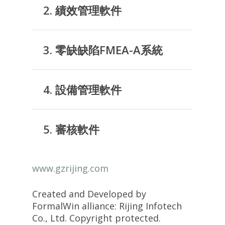
2. 績效管理軟件
3. 零缺缺陷FMEA-A系統
4. 設備管理軟件
5. 審核軟件
www.gzrijing.com
Created and Developed by
FormalWin alliance: Rijing Infotech
Co., Ltd. Copyright protected.