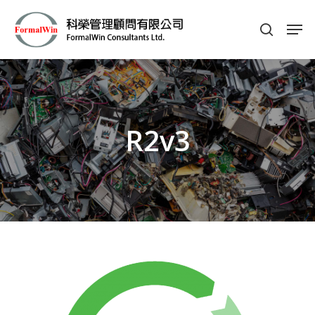
Hit enter to search or ESC to close
R2v3