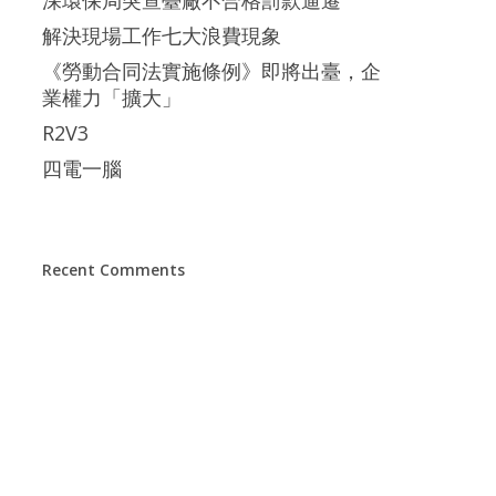
解決現場工作七大浪費現象
《勞動合同法實施條例》即將出臺，企
業權力「擴大」
R2V3
四電一腦
Recent Comments