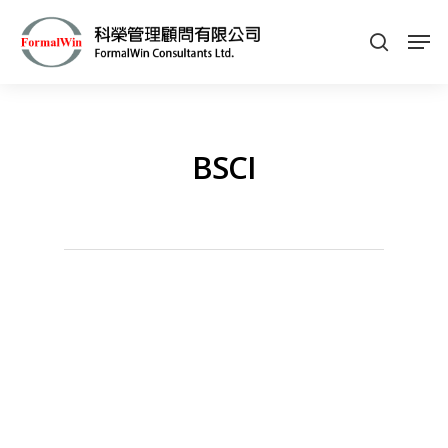
Hit enter to search or ESC to close
BSCI