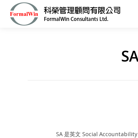
S
Hit enter to search or ESC to close
SA 是英文 Social Account