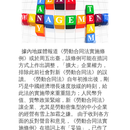
據內地媒體報道《勞動合同法實施條
例》或於周五出臺，該條例可能在措詞
方式上作出調整，「擴大」企業權力，
排除此前社會對新《勞動合同法》的誤
讀。 《勞動合同法》自年初推出後，剛
巧是中國經濟增長速度放緩的時刻，給
此法的實施帶來重重阻力；人民幣升
值、貨幣政策緊縮，新《勞動合同法》
讓企業、尤其是勞動密集型的中小企業
的經營有雪上加霜之嫌。 由于收到各方
面的反對聲音和意見，《勞動合同法實
施條例》在措詞上有「妥協」，已作了