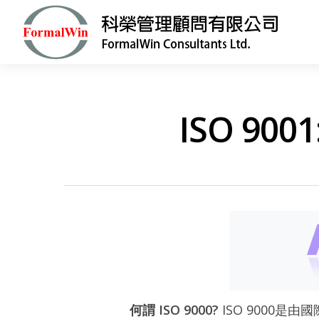
ISO 90
Hit enter to search or ESC to close
何謂 ISO 9000?
ISO 9000是