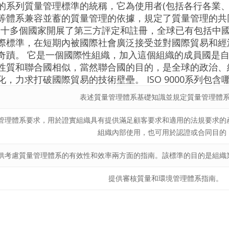
的系列質量管理標準的統稱，它為使用者(包括各行各業、
等體系兼容並蓄的質量管理的依據，規定了質量管理的共
00，三十多個國家開展了第三方評定和註冊，全球已有包括
際標準，在短期內被國際社會廣泛接受並對國際貿易和經
奇蹟。 它是一個國際性組織，加入這個組織的成員國是
性質和聯合國相似，當然聯合國的目的，是全球的政治、經
，力求打破國際貿易的技術壁壘。 ISO 9000系列包含
表述質量管理體系基礎知識並規定質量管理體
管理體系要求，用於證實組織具有提供滿足顧客要求和適用的法規要求的
組織內部使用，也可用於認證或合同目的
供考慮質量管理體系的有效性和效率兩方面的指南。該標準的目的是組織
提供審核質量和環境管理體系指南。